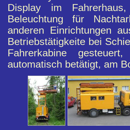
Display im Fahrerhaus,
Beleuchtung für Nachtarb
anderen Einrichtungen aus
Betriebstätigkeite bei Schi
Fahrerkabine gesteuert,
automatisch betätigt, am 