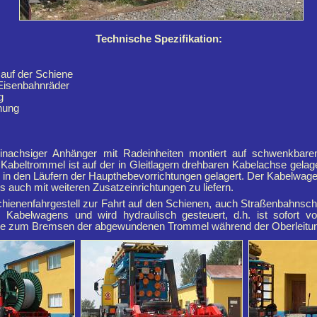
Technische Spezifikation:
auf der Schiene
Eisenbahnräder
g
hung
inachsiger Anhänger mit Radeinheiten montiert auf schwenkbar
e Kabeltrommel ist auf der in Gleitlagern drehbaren Kabelachse gela
 in den Läufern der Haupthebevorrichtungen gelagert. Der Kabelwag
 auch mit weiteren Zusatzeinrichtungen zu liefern.
hienenfahrgestell zur Fahrt auf den Schienen, auch Straßenbahnsc
es Kabelwagens und wird hydraulisch gesteuert, d.h. ist sofort v
emse zum Bremsen der abgewundenen Trommel während der Oberleitungs