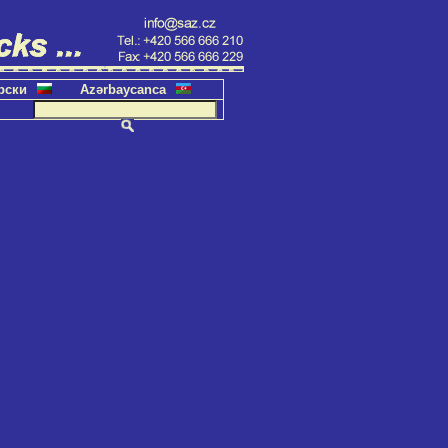
рски
Azərbaycanca